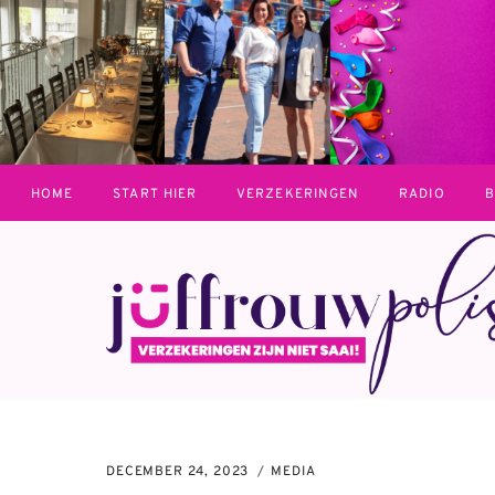
Doorgaan
naar
inhoud
HOME
START HIER
VERZEKERINGEN
RADIO
B
DECEMBER 24, 2023
MEDIA