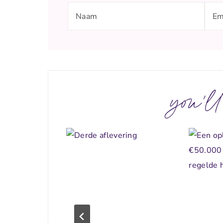
you'll