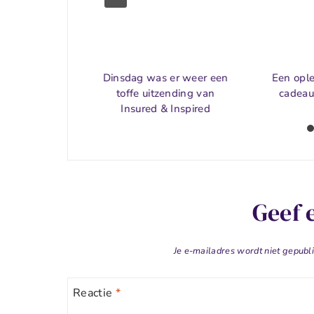
uw Polis®
Dinsdag was er weer een
Een opl
 is er!
toffe uitzending van
cadeau
Insured & Inspired
Geef 
Je e-mailadres wordt niet gepubl
Reactie
*