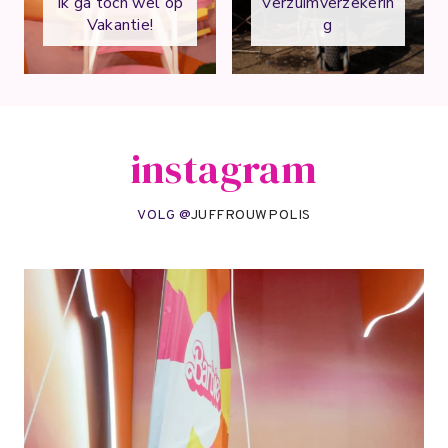
Ik ga toch wel op
Verzuimverzekerin
Vakantie!
g
instagram
VOLG @
JUFFROUWPOLIS