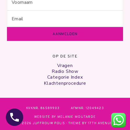
OP DE SITE
Vragen
Radio Show
Categorie Index
Klachtenprocedure
KVKNR. 86589903
AFMNR. 12049423
WEBSITE BY MELANIE MOUTARDE
© 2026 JUFFROUW POLIS · THEME BY
17TH AVENUE