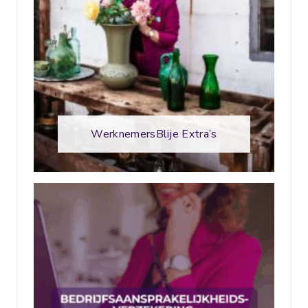
WerknemersBlije Extra’s