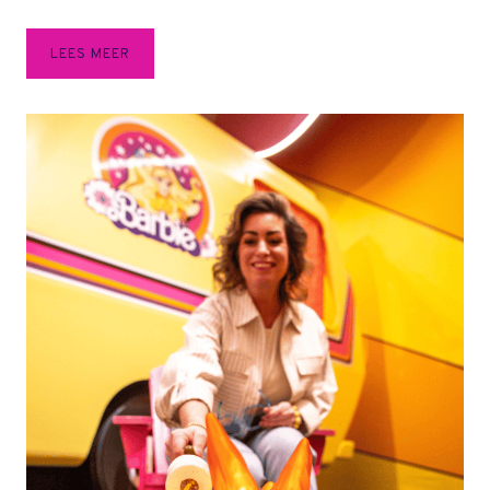
V
LEES MEER
A
K
A
N
T
I
E
I
S
N
I
E
T
A
L
L