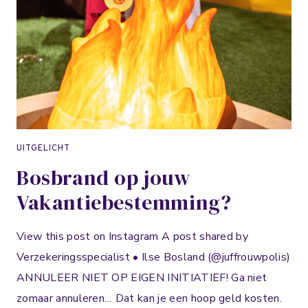
E
E
N
O
M
O
P
T
E
UITGELICHT
L
Bosbrand op jouw
A
D
Vakantiebestemming?⁣
E
N
View this post on Instagram A post shared by
.
Verzekeringsspecialist • Ilse Bosland (@juffrouwpolis)
ANNULEER NIET OP EIGEN INITIATIEF! Ga niet
zomaar annuleren… Dat kan je een hoop geld kosten.