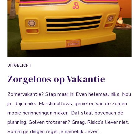
A
N
T
I
E
B
E
S
T
UITGELICHT
E
Zorgeloos op Vakantie
M
M
I
Zomervakantie? Stap maar in! Even helemaal niks. Nou
N
ja… bijna niks. Marshmallows, genieten van de zon en
G
mooie herinneringen maken. Dat staat bovenaan de
?
⁣
planning. Golven trotseren? Graag. Risico’s liever niet.
Sommige dingen regel je namelijk liever…