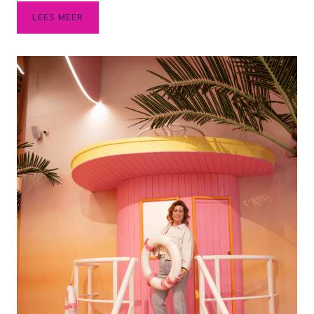
H
LEES MEER
A
G
E
L
S
C
H
A
D
E