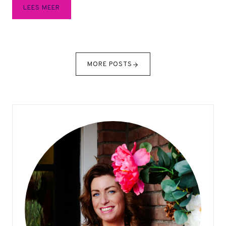
I
LEES MEER
K
G
A
T
MORE POSTS
O
C
H
W
E
L
O
P
V
A
K
A
N
T