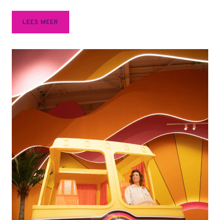
B
LEES MEER
O
S
B
R
A
N
D
O
P
J
O
U
W
V
A
K