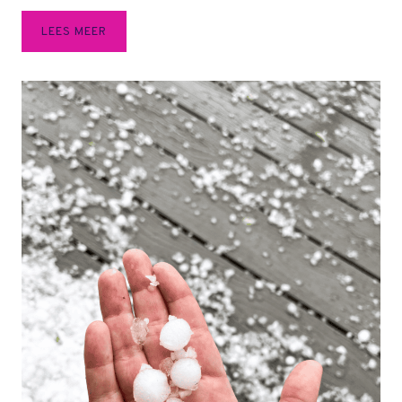
Z
LEES MEER
O
R
G
E
L
O
O
S
O
P
V
A
K
A
N
T
I