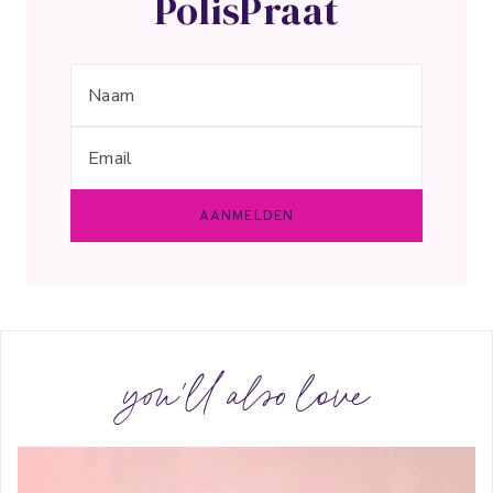
PolisPraat
you'll also love